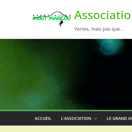
Passer
Associati
au
contenu
Vertes, mais pas que…
ACCUEIL
L’ASSOCIATION
LE GRAND A