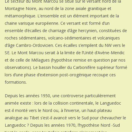
Le secteur du Mont Marcou se situe sur le versant nord de la
Montagne Noire, au nord de la zone axiale granitique et
métamorphique. L’ensemble est un élément important de la
chaine varisque européenne. Ce versant est formé d’un
ensemble d’écailles de charriage d’âge hercynien, constituées de
roches sédimentaires, volcano-sédimentaires et volcaniques
d’âge Cambro-Ordovicien. Ces écailles s’empilent du NW vers le
SE. Le Mont Marcou serait à la limite de l’Unité d’Avène-Mendic
et de celle de Mélagues (hypothèse remise en question par nos
observations). Le bassin houiller du Carbonifère supérieur formé
lors d’une phase d’extension post-orogénique recoupe ces
formations.
Depuis les années 1950, une controverse particulièrement
animée existe : lors de la collision continentale, le Languedoc
est-il monté vers le Nord ou, à l’inverse, un haut-plateau
analogue au Tibet s’est-il avancé vers le Sud pour chevaucher le
Languedoc ? Depuis les années 1970, l’hypothèse Nord -Sud