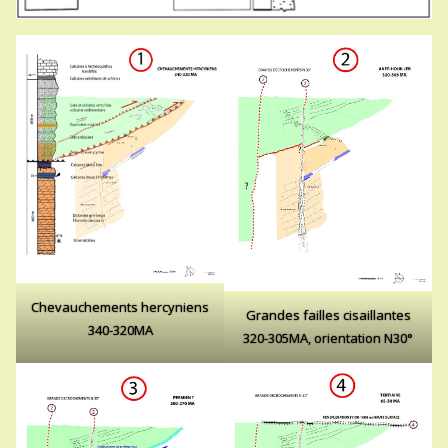
Chevauchements hercyniens
Grandes failles cisaillantes
340-320MA
320-305MA, orientation N30°