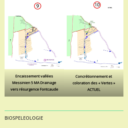
Encaissement vallées
Concrétionnement et
Messinien 5 MA Drainage
coloration des « Vertes »
vers résurgence Fontcaude
ACTUEL
BIOSPELEOLOGIE