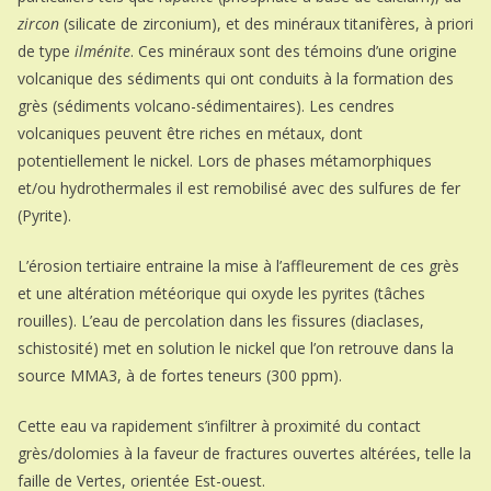
zircon
(silicate de zirconium), et des minéraux titanifères, à priori
de type
ilménite
. Ces minéraux sont des témoins d’une origine
volcanique des sédiments qui ont conduits à la formation des
grès (sédiments volcano-sédimentaires). Les cendres
volcaniques peuvent être riches en métaux, dont
potentiellement le nickel. Lors de phases métamorphiques
et/ou hydrothermales il est remobilisé avec des sulfures de fer
(Pyrite).
L’érosion tertiaire entraine la mise à l’affleurement de ces grès
et une altération météorique qui oxyde les pyrites (tâches
rouilles). L’eau de percolation dans les fissures (diaclases,
schistosité) met en solution le nickel que l’on retrouve dans la
source MMA3, à de fortes teneurs (300 ppm).
Cette eau va rapidement s’infiltrer à proximité du contact
grès/dolomies à la faveur de fractures ouvertes altérées, telle la
faille de Vertes, orientée Est-ouest.