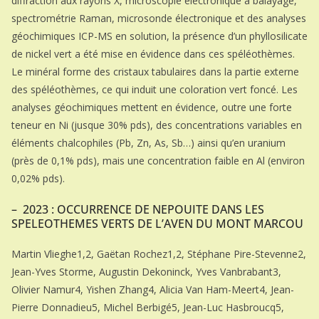
diffraction aux rayons X, microscopie électronique à balayage,
spectrométrie Raman, microsonde électronique et des analyses
géochimiques ICP-MS en solution, la présence d’un phyllosilicate
de nickel vert a été mise en évidence dans ces spéléothèmes.
Le minéral forme des cristaux tabulaires dans la partie externe
des spéléothèmes, ce qui induit une coloration vert foncé. Les
analyses géochimiques mettent en évidence, outre une forte
teneur en Ni (jusque 30% pds), des concentrations variables en
éléments chalcophiles (Pb, Zn, As, Sb…) ainsi qu’en uranium
(près de 0,1% pds), mais une concentration faible en Al (environ
0,02% pds).
– 2023 : OCCURRENCE DE NEPOUITE DANS LES
SPELEOTHEMES VERTS DE L’AVEN DU MONT MARCOU
Martin Vlieghe1,2, Gaëtan Rochez1,2, Stéphane Pire-Stevenne2,
Jean-Yves Storme, Augustin Dekoninck, Yves Vanbrabant3,
Olivier Namur4, Yishen Zhang4, Alicia Van Ham-Meert4, Jean-
Pierre Donnadieu5, Michel Berbigé5, Jean-Luc Hasbroucq5,