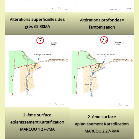
Altérations superficielles des
Altérations profondes=
grès 65-30MA
fantomisation
2 -ème surface
2 -ème surface
aplanissement Karstification
aplanissement Karstification
MARCOU 1 27-7MA
MARCOU 2 27-7MA