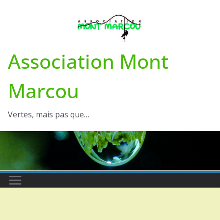
Passer
au
contenu
Association Mont
Marcou
Vertes, mais pas que…