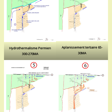
Aplanissement tertiaire 65-
Hydrothermalisme Permien
30MA
300-270MA