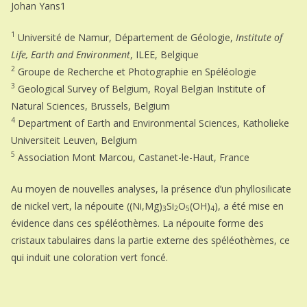
Johan Yans1
1
Université de Namur, Département de Géologie,
Institute of
Life, Earth and Environment
, ILEE, Belgique
2
Groupe de Recherche et Photographie en Spéléologie
3
Geological Survey of Belgium, Royal Belgian Institute of
Natural Sciences, Brussels, Belgium
4
Department of Earth and Environmental Sciences, Katholieke
Universiteit Leuven, Belgium
5
Association Mont Marcou, Castanet-le-Haut, France
Au moyen de nouvelles analyses, la présence d’un phyllosilicate
de nickel vert, la népouite ((Ni,Mg)
Si
O
(OH)
), a été mise en
3
2
5
4
évidence dans ces spéléothèmes. La népouite forme des
cristaux tabulaires dans la partie externe des spéléothèmes, ce
qui induit une coloration vert foncé.