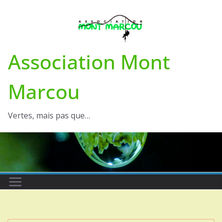
Passer
au
contenu
Association Mont
Marcou
Vertes, mais pas que…