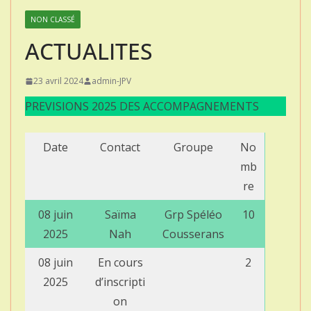
NON CLASSÉ
ACTUALITES
23 avril 2024
admin-JPV
PREVISIONS 2025 DES ACCOMPAGNEMENTS
Date
Contact
Groupe
No
mb
re
08 juin
Saïma
Grp Spéléo
10
2025
Nah
Cousserans
08 juin
En cours
2
2025
d’inscripti
on