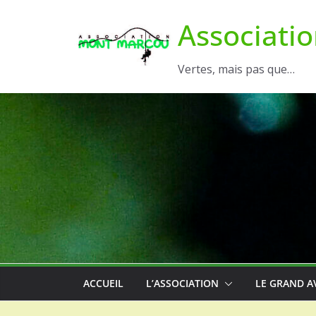
Passer
Associati
au
contenu
Vertes, mais pas que…
ACCUEIL
L’ASSOCIATION
LE GRAND A